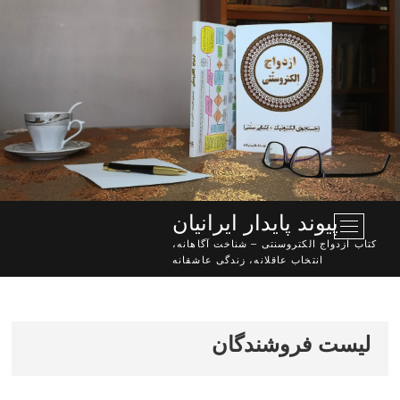
Ski
t
conten
پیوند پایدار ایرانیان
M
e
کتاب ازدواج الکتروسنتی – شناخت آگاهانه،
n
انتخاب عاقلانه، زندگی عاشقانه
u
B
u
t
لیست فروشندگان
t
o