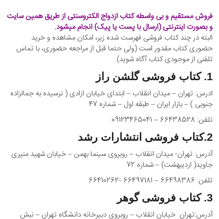
n
فروش مستقیم و بی واسطه کتاب ازدواج الکتروسنتی از طریق همین سایت
و بصورت اینترنتی (ارسال با پست یا پیک) انجام میشود.
البته در چند کتاب فروشی فهرست شده زیر، امکان مشاهده و خرید
حضوری کتاب مقدور است (ولی حتما قبل از مراجعه حضوری، با تماس
تلفنی از موجودی کتاب آگاه شوید).
1. کتاب فروشی گلشن راز
ادرس: تهران – میدان انقلاب – ابتدای خیابان ازادی ( نرسیده به جمالزاده
جنوبی ) – بازار ایران – طبقه اول – شماره 47
تلفن: 66438528 – 09123465041
2.کتاب فروشی انتشارات رشد
آدرس: تهران- میدان انقلاب – روبروی سینما بهمن – خیابان شهید منیری
جاوید( اردیبهشت) – شماره 72
تلفن: 66498386 – 66497181 -66410262
3. کتاب فروشی گوهر
آدرس:تهران خیابان انقلاب – روبروی دبیرخانه دانشگاه تهران – نبش